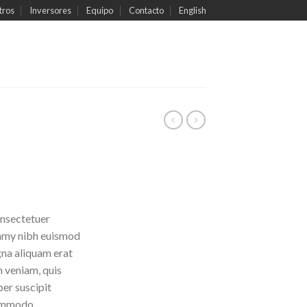
tros
Inversores
Equipo
Contacto
English
onsectetuer
ummy nibh euismod
gna aliquam erat
m veniam, quis
per suscipit
 commodo