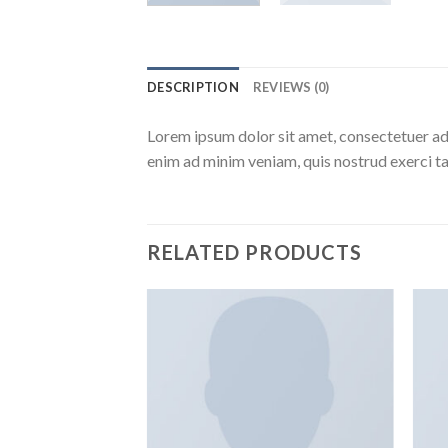
DESCRIPTION
REVIEWS (0)
Lorem ipsum dolor sit amet, consectetuer ad
enim ad minim veniam, quis nostrud exerci ta
RELATED PRODUCTS
Añadir
Añadir
a la
a la
lista de
lista de
deseos
deseos