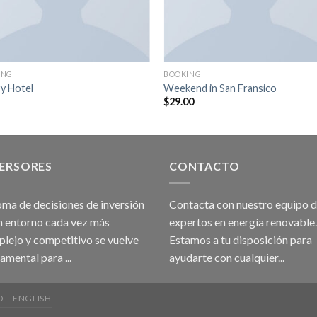
ING
BOOKING
y Hotel
Weekend in San Fransico
$
29.00
VERSORES
CONTACTO
oma de decisiones de inversión
Contacta con nuestro equipo 
n entorno cada vez más
expertos en energía renovable.
lejo y competitivo se vuelve
Estamos a tu disposición para
amental para ...
ayudarte con cualquier...
O
ENGLISH