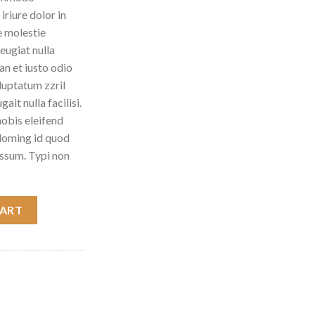
riure dolor in
e molestie
eugiat nulla
an et iusto odio
luptatum zzril
ait nulla facilisi.
obis eleifend
 doming id quod
ssum. Typi non
CART