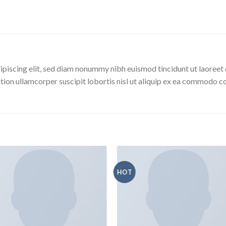
ipiscing elit, sed diam nonummy nibh euismod tincidunt ut laoreet 
tion ullamcorper suscipit lobortis nisl ut aliquip ex ea commodo c
HOT
Añadir
Aña
a la
a l
lista de
lista
deseos
des