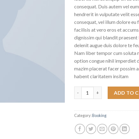
consequat. Duis autem vel eum i
hendrerit in vulputate velit ess
consequat, vel illum dolore eu f
facilisis at vero eros et accums
dignissim qui blandit praesent 
delenit augue duis dolore te feug
Nam liber tempor cum soluta n
option congue nihil imperdiet
mazim placerat facer possim a
habent claritatem insitam
Yoga Course quantity
ADD TO 
Category:
Booking