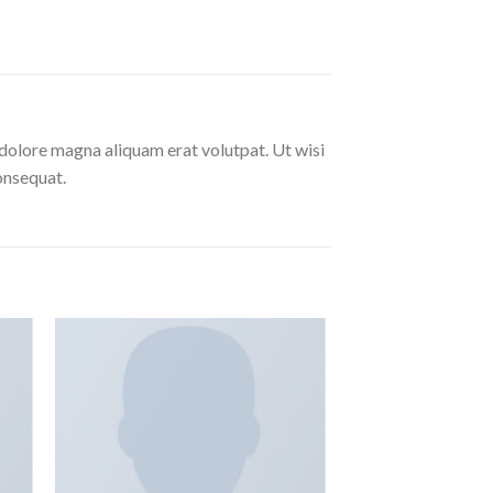
dolore magna aliquam erat volutpat. Ut wisi
onsequat.
dir
Añadir
a
a la
 de
lista de
eos
deseos