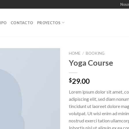
Noso
IPO
CONTACTO
PROYECTOS
HOME
/
BOOKING
Yoga Course
Añadir
a la
lista de
29.00
$
deseos
Lorem ipsum dolor sit amet, c
adipiscing elit, sed diam non
tincidunt ut laoreet dolore ma
volutpat. Ut wisi enim ad mini
nostrud exerci tation ullamcor
lobortis nisl ut aliquip ex ea