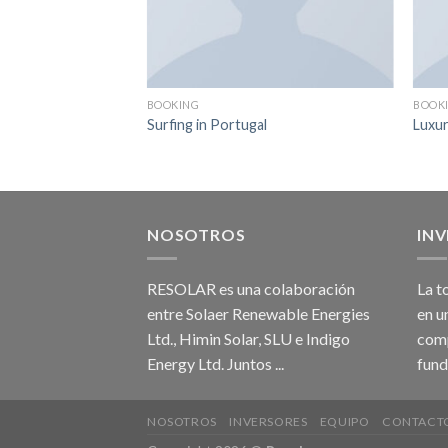
BOOKING
BOOK
urse
Surfing in Portugal
Luxur
NOSOTROS
IN
RESOLAR es una colaboración
La t
entre Solaer Renewable Energies
en u
Ltd., Himin Solar, SLU e Indigo
comp
Energy Ltd. Juntos ...
fund
NOSOTROS
INVERSORES
EQUIPO
CONTACT