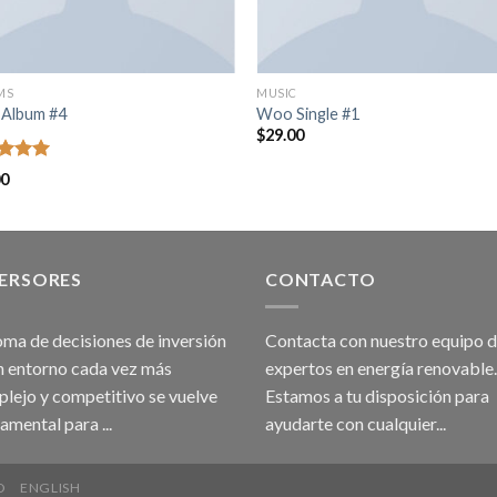
MS
MUSIC
Album #4
Woo Single #1
$
29.00
ed
5.00
00
of 5
VERSORES
CONTACTO
oma de decisiones de inversión
Contacta con nuestro equipo 
n entorno cada vez más
expertos en energía renovable.
lejo y competitivo se vuelve
Estamos a tu disposición para
amental para ...
ayudarte con cualquier...
O
ENGLISH