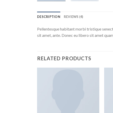
DESCRIPTION
REVIEWS (4)
Pellentesque habitant morbi tristique senect
sit amet, ante. Donec eu libero sit amet quam
RELATED PRODUCTS
Añadir
Añadir
a la
a la
lista de
lista de
deseos
deseos