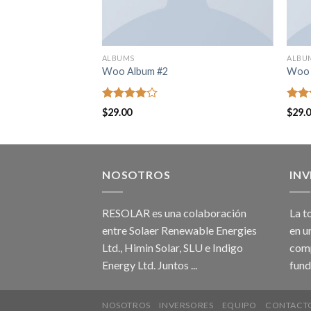
ALBUMS
ALBU
Woo Album #2
Woo 
Rated
Rat
$
29.00
$
29.
4.00
out
out 
of 5
NOSOTROS
IN
RESOLAR es una colaboración
La t
entre Solaer Renewable Energies
en u
Ltd., Himin Solar, SLU e Indigo
comp
Energy Ltd. Juntos ...
fund
NOSOTROS
INVERSORES
EQUIPO
CONTACT