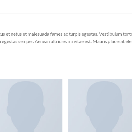
us et netus et malesuada fames ac turpis egestas. Vestibulum tortor
 egestas semper. Aenean ultricies mi vitae est. Mauris placerat ele
Añadir
Aña
a la
a l
lista de
lista
deseos
des