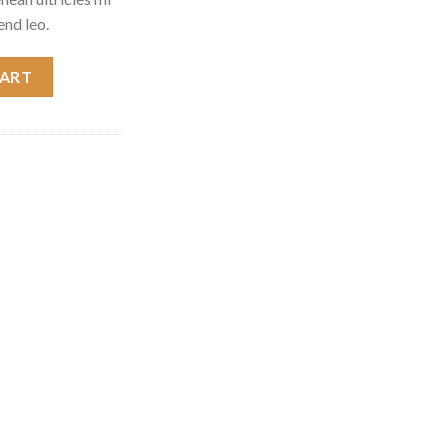
end leo.
CART