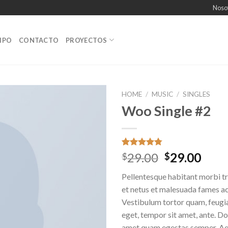
Noso
IPO
CONTACTO
PROYECTOS
HOME
/
MUSIC
/
SINGLES
Woo Single #2
Añadir
a la
lista de
deseos
Rated
4
4.75
29.00
29.00
$
$
out of 5
based on
Pellentesque habitant morbi tr
customer
ratings
et netus et malesuada fames ac
Vestibulum tortor quam, feugiat
eget, tempor sit amet, ante. Do
amet quam egestas semper. Aen