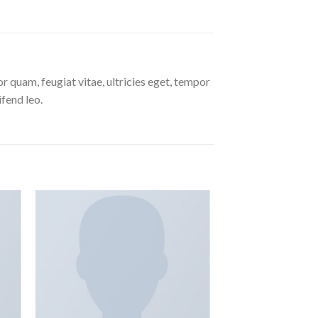
 quam, feugiat vitae, ultricies eget, tempor
ifend leo.
dir
Añadir
a
a la
 de
lista de
eos
deseos