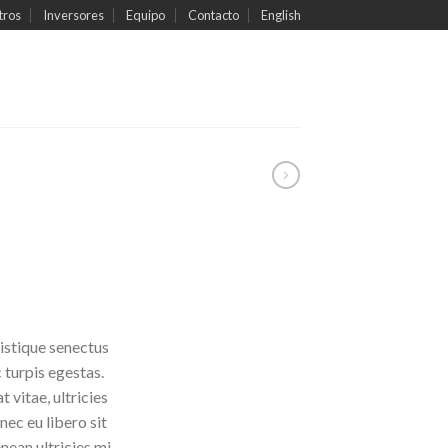
tros
Inversores
Equipo
Contacto
English
istique senectus
 turpis egestas.
 vitae, ultricies
nec eu libero sit
ean ultricies mi