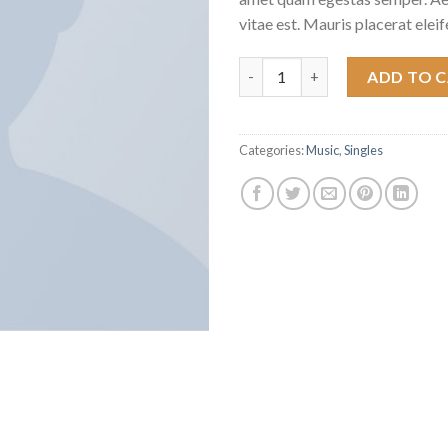
vitae est. Mauris placerat eleif
Woo Single #2 quantity
ADD TO 
Categories:
Music
,
Singles