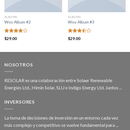
ALBUMS
ALBUMS
Woo Album #2
Woo Album #3
Rated
Rated
$
29.00
$
29.00
4.00
out
3.50
out
of 5
of 5
NOSOTROS
RESOLAR es una colaboración entre Solaer Renewable
Energies Ltd., Himin Solar, SLU e Indigo Energy Ltd. Juntos ...
INVERSORES
La toma de decisiones de inversión en un entorno cada vez
más complejo y competitivo se vuelve fundamental para ...