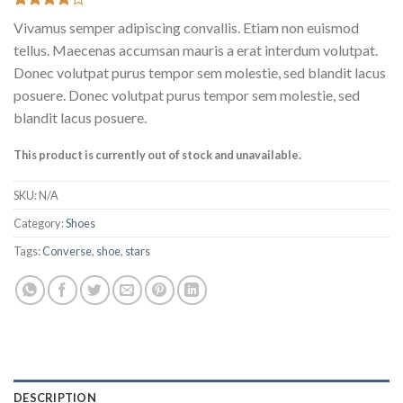
Rated
2
Vivamus semper adipiscing convallis. Etiam non euismod
4.00
out
of 5
tellus. Maecenas accumsan mauris a erat interdum volutpat.
based on
Donec volutpat purus tempor sem molestie, sed blandit lacus
customer
ratings
posuere. Donec volutpat purus tempor sem molestie, sed
blandit lacus posuere.
This product is currently out of stock and unavailable.
SKU:
N/A
Category:
Shoes
Tags:
Converse
,
shoe
,
stars
DESCRIPTION