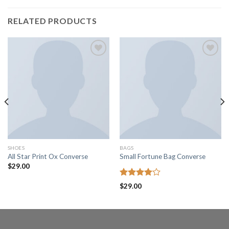
RELATED PRODUCTS
Añadir
Añadir
a la
a la
lista de
lista de
deseos
deseos
SHOES
BAGS
All Star Print Ox Converse
Small Fortune Bag Converse
$
29.00
Rated
$
29.00
4.00
out
of 5