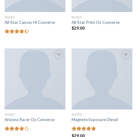
SHOES
SHOES
All Star Canvas Hi Converse
All Star Print Ox Converse
$
29.00
Rated
4.33
out
of 5
Añadir
Añadir
a la
a la
lista de
lista de
deseos
deseos
SHOES
SHOES
Arizona Racer Ox Converse
Magnete Exposure Diesel
Rated
Rated
$
29.00
5.00