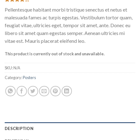
Rated
6
Pellentesque habitant morbi tristique senectus et netus et
4.17
out
of 5
malesuada fames ac turpis egestas. Vestibulum tortor quam,
based on
feugiat vitae, ultricies eget, tempor sit amet, ante. Donec eu
customer
ratings
libero sit amet quam egestas semper. Aenean ultricies mi
vitae est. Mauris placerat eleifend leo.
This product is currently out of stock and unavailable.
SKU:
N/A
Category:
Posters
DESCRIPTION