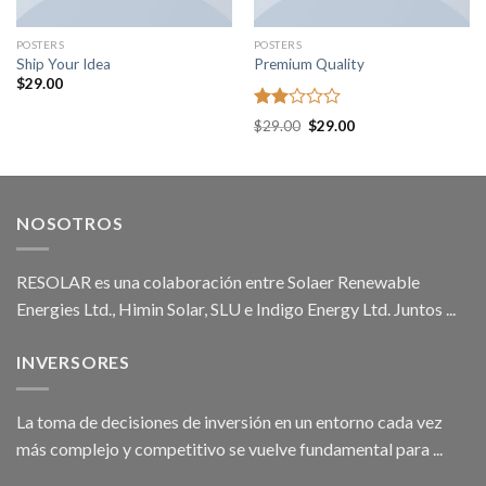
POSTERS
POSTERS
Ship Your Idea
Premium Quality
$
29.00
Rated
$
29.00
$
29.00
2.00
out
of 5
NOSOTROS
RESOLAR es una colaboración entre Solaer Renewable
Energies Ltd., Himin Solar, SLU e Indigo Energy Ltd. Juntos ...
INVERSORES
La toma de decisiones de inversión en un entorno cada vez
más complejo y competitivo se vuelve fundamental para ...