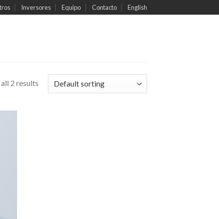
tros
Inversores
Equipo
Contacto
English
ll 2 results
dir
la
a de
eos