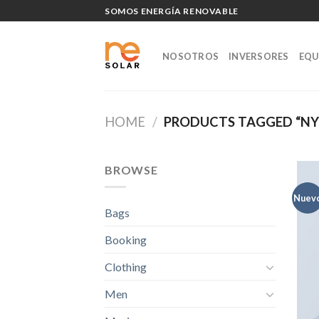
Skip
SOMOS ENERGÍA RENOVABLE
to
content
NOSOTROS
INVERSORES
EQU
HOME
/
PRODUCTS TAGGED “NY
BROWSE
Nuev
Bags
Booking
Clothing
Men