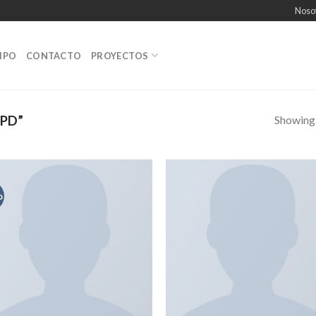
Noso
IPO
CONTACTO
PROYECTOS
Showing a
PD”
o
Añadir
Aña
a la
a 
lista de
list
deseos
des